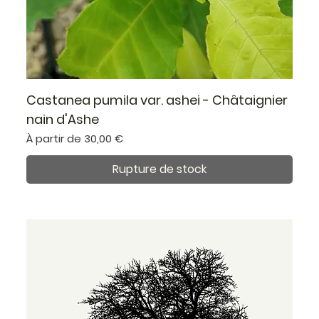
Castanea pumila var. ashei - Châtaignier
nain d'Ashe
Prix promotionnel
À partir de
30,00 €
Rupture de stock