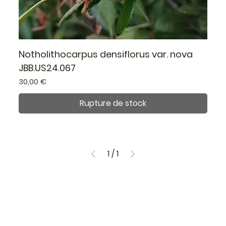
Notholithocarpus densiflorus var. nova
JBB.US24.067
Prix
30,00 €
Rupture de stock
1
/
1