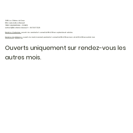
SARL Les Chênes de Caux
899, route du Bosc Renault
76190 VALLIQUERVILLE - FRANCE
contact@leschenesdecaux.fr
- 06.73.07.72.26
Horaires d'automne :
ouverts les vendredi et samedi de 14h à 18h en septembre et octobre.
Horaires de printemps :
ouverts les lundi, mercredi, vendredi et samedi de 14h à 18h en mars et de 14h à 19h en avril et mai.
Ouverts uniquement sur rendez-vous les
autres mois.