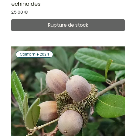
echinoides
Prix
25,00 €
Rupture de stock
Californie 2024