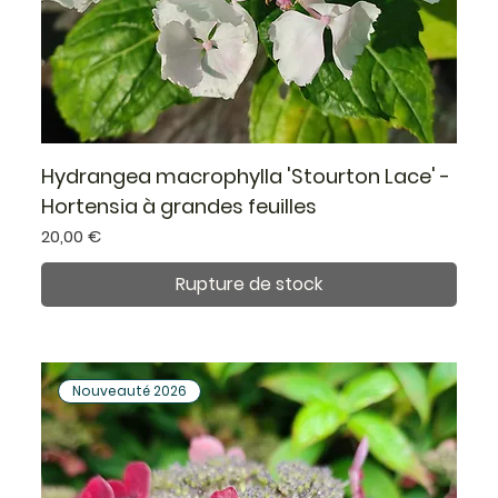
Hydrangea macrophylla 'Stourton Lace' -
Hortensia à grandes feuilles
Prix
20,00 €
Rupture de stock
Nouveauté 2026