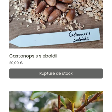
Castanopsis sieboldii
Prix
20,00 €
Rupture de stock