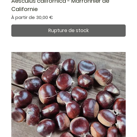
Aesculus californica - Marronnier de
Californie
Prix promotionnel
À partir de
30,00 €
Rupture de stock