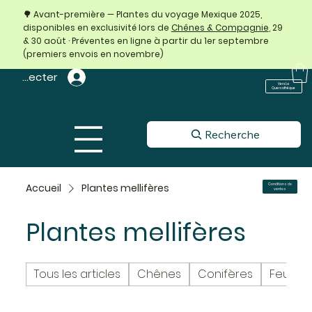
🌳 Avant-première — Plantes du voyage Mexique 2025,
disponibles en exclusivité lors de
Chênes & Compagnie
, 29
& 30 août · Préventes en ligne à partir du 1er septembre
(premiers envois en novembre)
 connecter
Vers La
Quercothèque
Recherche
Accueil
Plantes mellifères
Conditions de
ventes
Plantes mellifères
Tous les articles
Chênes
Conifères
Feuillus