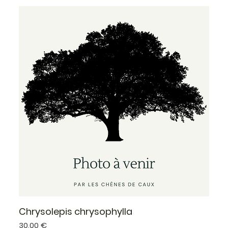
Chrysolepis chrysophylla
Prix
30,00 €