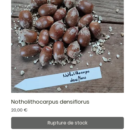
Notholithocarpus densiflorus
Prix
20,00 €
Rupture de stock