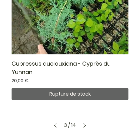
Cupressus duclouxiana - Cyprès du
Yunnan
Prix
20,00 €
Rupture de stock
3
/
14