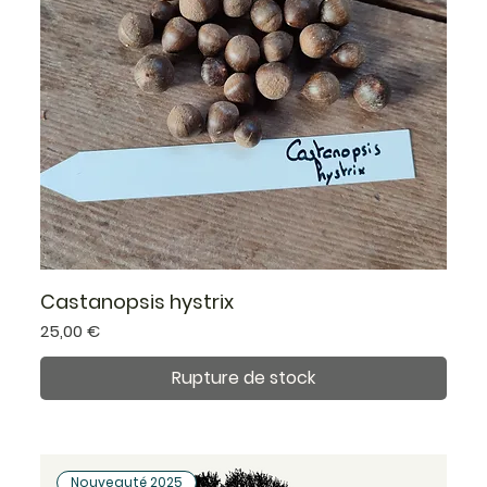
Castanopsis hystrix
Prix
25,00 €
Rupture de stock
Nouveauté 2025