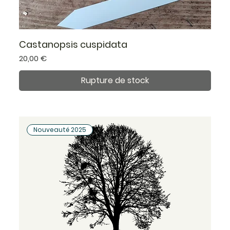
Castanopsis cuspidata
Prix
20,00 €
Rupture de stock
Nouveauté 2025