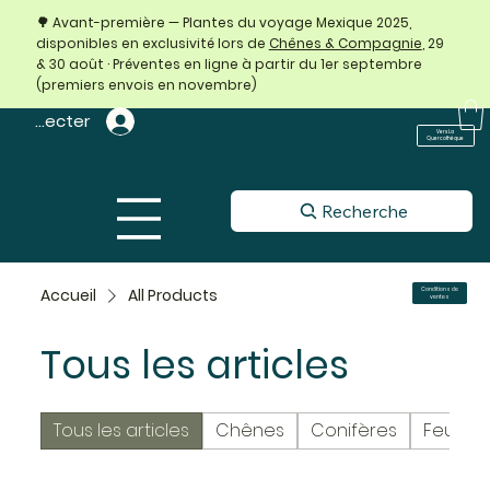
🌳 Avant-première — Plantes du voyage Mexique 2025,
disponibles en exclusivité lors de
Chênes & Compagnie
, 29
& 30 août · Préventes en ligne à partir du 1er septembre
(premiers envois en novembre)
 connecter
Vers La
Quercothèque
Recherche
Accueil
All Products
Conditions de
ventes
Tous les articles
Tous les articles
Chênes
Conifères
Feuillus