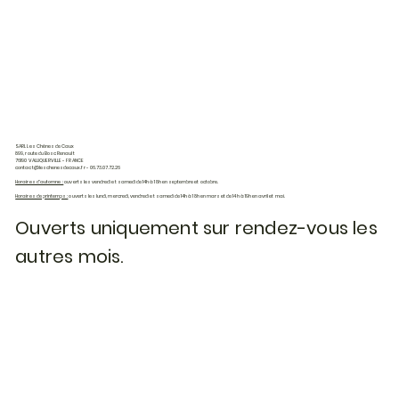
SARL Les Chênes de Caux
899, route du Bosc Renault
76190 VALLIQUERVILLE - FRANCE
contact@leschenesdecaux.fr
- 06.73.07.72.26
Horaires d'automne :
ouverts les vendredi et samedi de 14h à 18h en septembre et octobre.
Horaires de printemps :
ouverts les lundi, mercredi, vendredi et samedi de 14h à 18h en mars et de 14h à 19h en avril et mai.
Ouverts uniquement sur rendez-vous les
autres mois.