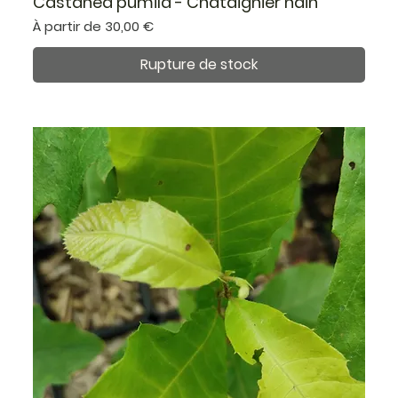
Castanea pumila - Châtaignier nain
Prix promotionnel
À partir de
30,00 €
Rupture de stock