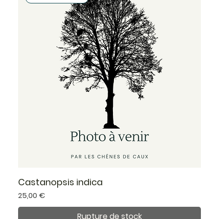
Castanopsis indica
Prix
25,00 €
Rupture de stock