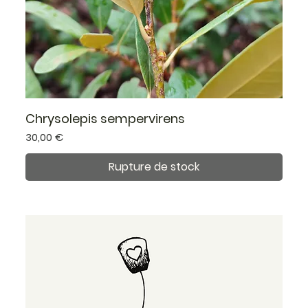
Chrysolepis sempervirens
Prix
30,00 €
Rupture de stock