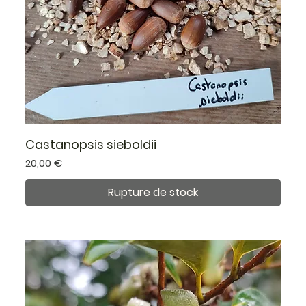
Castanopsis sieboldii
Prix
20,00 €
Rupture de stock