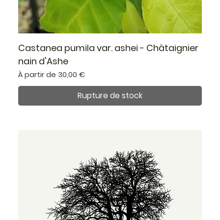
Castanea pumila var. ashei - Châtaignier
nain d'Ashe
Prix promotionnel
À partir de
30,00 €
Rupture de stock