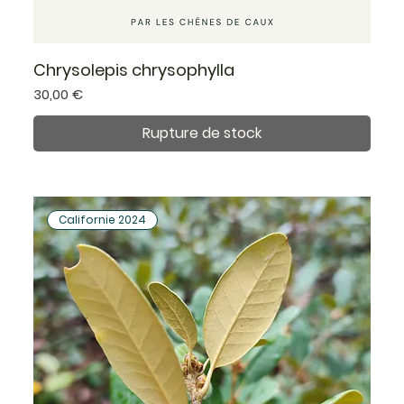
Chrysolepis chrysophylla
Prix
30,00 €
Rupture de stock
Californie 2024