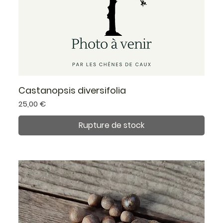
Castanopsis diversifolia
Prix
25,00 €
Rupture de stock