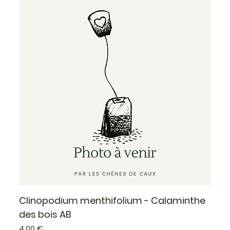
Clinopodium menthifolium - Calaminthe
des bois AB
Prix
4,00 €