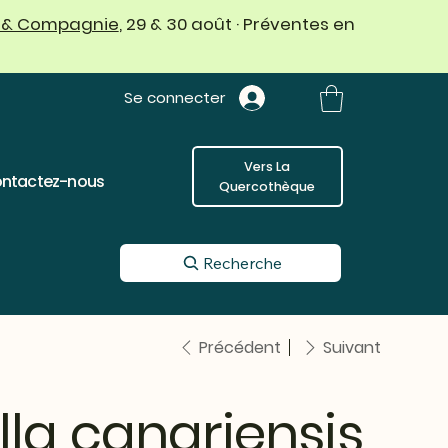
 & Compagnie
, 29 & 30 août · Préventes en
Se connecter
Vers La
ntactez-nous
Quercothèque
Recherche
Précédent
Suivant
la canariensis