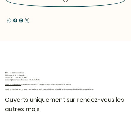
SARL Les Chênes de Caux
899, route du Bosc Renault
76190 VALLIQUERVILLE - FRANCE
contact@leschenesdecaux.fr
- 06.73.07.72.26
Horaires d'automne :
ouverts les vendredi et samedi de 14h à 18h en septembre et octobre.
Horaires de printemps :
ouverts les lundi, mercredi, vendredi et samedi de 14h à 18h en mars et de 14h à 19h en avril et mai.
Ouverts uniquement sur rendez-vous les
autres mois.