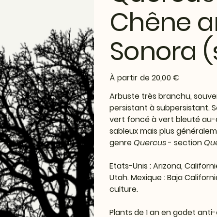
Chêne ar
Sonora (
Prix
À partir de
20,00 €
Arbuste très branchu, souven
persistant à subpersistant. 
vert foncé à vert bleuté au-d
sableux mais plus généralemen
genre
Quercus
- section
Qu
Etats-Unis : Arizona, Califo
Utah. Mexique : Baja Californ
culture.
Plants de 1 an en godet anti