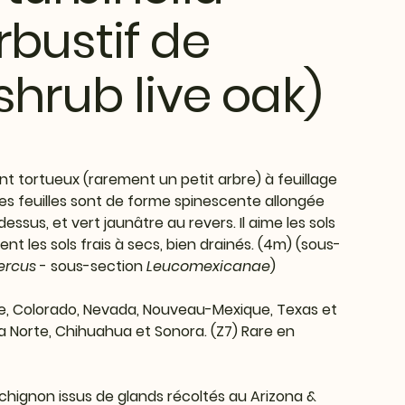
bustif de
shrub live oak)
t tortueux (rarement un petit arbre) à feuillage
Ses feuilles sont de forme spinescente allongée
essus, et vert jaunâtre au revers. Il aime les sols
t les sols frais à secs, bien drainés. (4m) (sous-
ercus
- sous-section
Leucomexicanae
)
rnie, Colorado, Nevada, Nouveau-Mexique, Texas et
ia Norte, Chihuahua et Sonora. (Z7)
Rare en
-chignon issus de glands récoltés au Arizona &