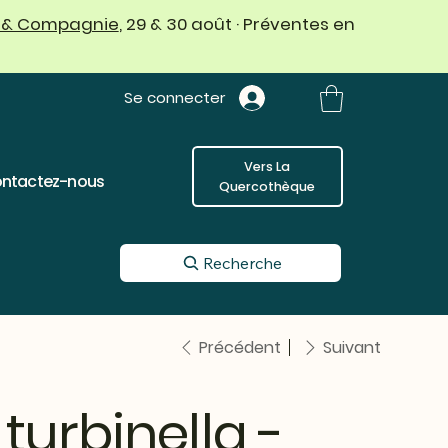
 & Compagnie
, 29 & 30 août · Préventes en
Se connecter
Vers La
ntactez-nous
Quercothèque
Recherche
Précédent
Suivant
turbinella -