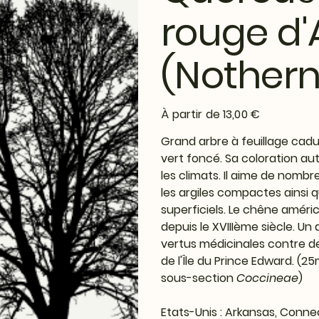
rouge d
(Nothern
Prix
À partir de
13,00 €
Grand arbre à feuillage cadu
vert foncé. Sa coloration a
les climats. Il aime de nombr
les argiles compactes ainsi
superficiels. Le chêne améric
depuis le XVIIIème siècle. Un 
vertus médicinales contre d
de l'Île du Prince Edward. (
sous-section
Coccineae
)
Etats-Unis : Arkansas, Conne