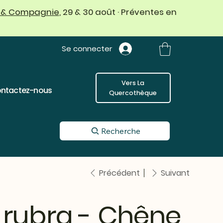
 & Compagnie
, 29 & 30 août · Préventes en
Se connecter
Vers La
ntactez-nous
Quercothèque
Recherche
Précédent
Suivant
 rubra - Chêne