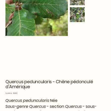
Quercus peduncularis - Chêne pédonculé
d'Amérique
Prix
À partir de
25,00 €
Quercus peduncularis
Née
Sous-genre Quercus
- section
Quercus
- sous-