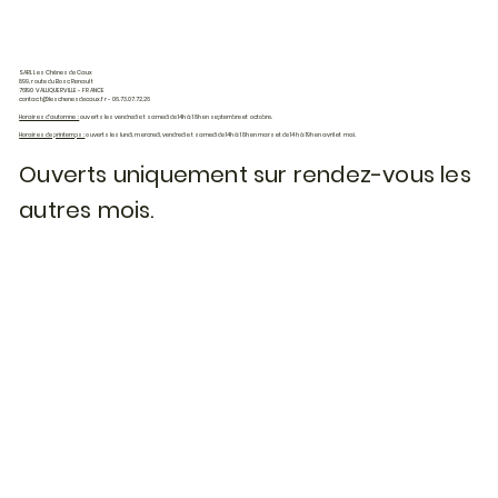
SARL Les Chênes de Caux
899, route du Bosc Renault
76190 VALLIQUERVILLE - FRANCE
contact@leschenesdecaux.fr
- 06.73.07.72.26
Horaires d'automne :
ouverts les vendredi et samedi de 14h à 18h en septembre et octobre.
Horaires de printemps :
ouverts les lundi, mercredi, vendredi et samedi de 14h à 18h en mars et de 14h à 19h en avril et mai.
Ouverts uniquement sur rendez-vous les
autres mois.