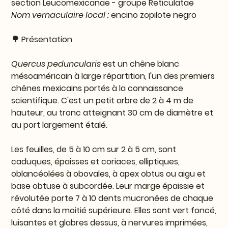
section Leucomexicanae - groupe Reticulatae
Nom vernaculaire local :
encino zopilote negro
🌳 Présentation
Quercus peduncularis
est un chêne blanc
mésoaméricain à large répartition, l'un des premiers
chênes mexicains portés à la connaissance
scientifique. C'est un petit arbre de 2 à 4 m de
hauteur, au tronc atteignant 30 cm de diamètre et
au port largement étalé.
Les feuilles, de 5 à 10 cm sur 2 à 5 cm, sont
caduques, épaisses et coriaces, elliptiques,
oblancéolées à obovales, à apex obtus ou aigu et
base obtuse à subcordée. Leur marge épaissie et
révolutée porte 7 à 10 dents mucronées de chaque
côté dans la moitié supérieure. Elles sont vert foncé,
luisantes et glabres dessus, à nervures imprimées,