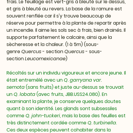
frais. Le feuillage est vert-gris à bleuté sur le dessus,
et gris à bleuté au revers. La base de la ramure est
souvent renflée car il s'y trouve beaucoup de
réserve pour permettre à la plante de repartir après
un incendie. Il aime les sols sec à frais, bien drainés. Il
supporte parfaitement le calcaire, ainsi que la
sècheresse et la chaleur. (1 à 5m) (sous-
genre
Quercus
- section
Quercus
- sous-
section
Leucomexicanae
)
Récoltés sur un individu vigoureux et encore jeune. Il
était entremêlé avec un
Q. garryana var.
semota
(sans fruits) et juste au-dessus se trouvait
un
Q. lobata
(avec fruits, JBB.USS24.080). En
examinant la plante, je conserve quelques doutes
quant à son identité. Les glands sont subsessiles
comme
Q. john-tuckeri
, mais la base des feuilles est
très distinctement cordée comme
Q. turbinella
.
Ces deux espèces peuvent cohabiter dans la