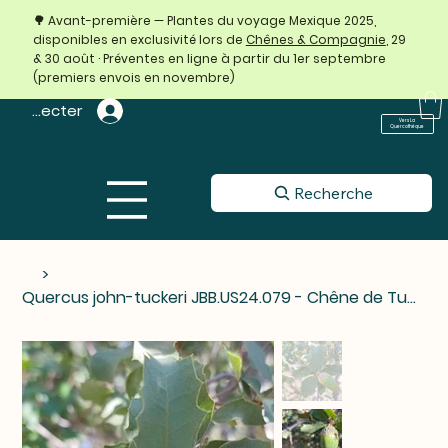
🌳 Avant-première — Plantes du voyage Mexique 2025,
disponibles en exclusivité lors de
Chênes & Compagnie
, 29
& 30 août · Préventes en ligne à partir du 1er septembre
(premiers envois en novembre)
 connecter
Vers La
Quercothèque
Recherche
>
Quercus john-tuckeri JBB.US24.079 - Chêne de Tucker (Tucker oak)