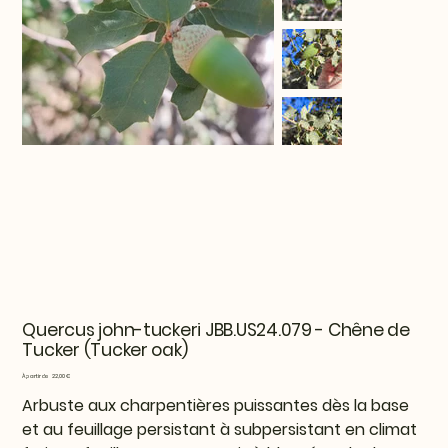
Quercus john-tuckeri JBB.US24.079 - Chêne de
Tucker (Tucker oak)
Prix
À partir de
22,00 €
Arbuste aux charpentières puissantes dès la base
et au feuillage persistant à subpersistant en climat