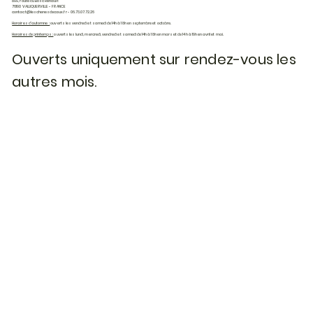
899, route du Bosc Renault
76190 VALLIQUERVILLE - FRANCE
contact@leschenesdecaux.fr
- 06.73.07.72.26
Horaires d'automne :
ouverts les vendredi et samedi de 14h à 18h en septembre et octobre.
Horaires de printemps :
ouverts les lundi, mercredi, vendredi et samedi de 14h à 18h en mars et de 14h à 19h en avril et mai.
Ouverts uniquement sur rendez-vous les
autres mois.