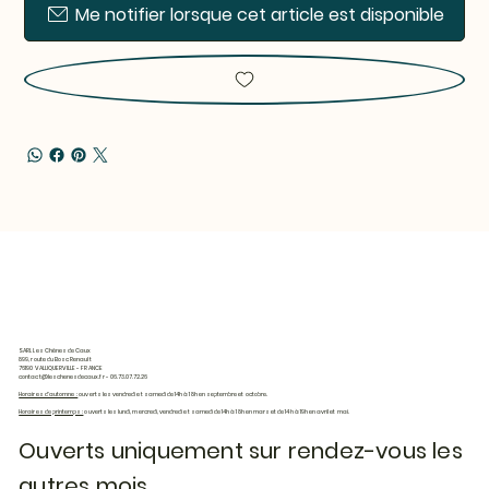
Me notifier lorsque cet article est disponible
SARL Les Chênes de Caux
899, route du Bosc Renault
76190 VALLIQUERVILLE - FRANCE
contact@leschenesdecaux.fr
- 06.73.07.72.26
Horaires d'automne :
ouverts les vendredi et samedi de 14h à 18h en septembre et octobre.
Horaires de printemps :
ouverts les lundi, mercredi, vendredi et samedi de 14h à 18h en mars et de 14h à 19h en avril et mai.
Ouverts uniquement sur rendez-vous les
autres mois.