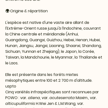
🌍 Origine & répartition
L'espèce est native d'une vaste aire allant de
l'Extrême-Orient russe jusqu'à l'Indochine, couvrant
la Chine centrale et méridionale (Anhui,
Guangdong, Guangxi, Guizhou, Hebei, Henan, Hubei,
Hunan, Jiangsu, Jiangxi, Liaoning, Shaanxi, Shandong,
Sichuan, Yunnan et Zhejiang), le Japon, la Corée,
Taïwan, la Mandchourie, le Myanmar, la Thaïlande et
le Laos.
Elle est présente dans les forêts mixtes
mésophytiques entre 100 et 2 700 m d'altitude.
uspto
Cinq variétés infraspécifiques sont reconnues par
POWO : var
. aliena
, var
. acuteserrata
Maxim., var
.
alticupuliformis
H.Wei Jen & L.M.Wang, var
.