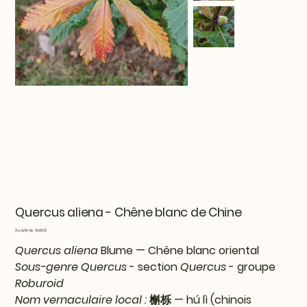
Quercus aliena - Chêne blanc de Chine
Prix
À partir de
16,00 €
Quercus aliena
Blume — Chêne blanc oriental
Sous-genre Quercus
- section
Quercus
- groupe
Roburoid
Nom vernaculaire local :
槲栎 — hú lì (chinois