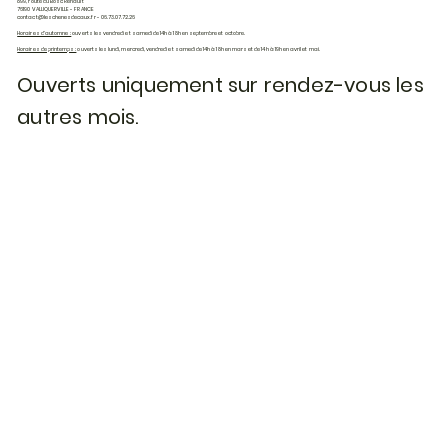
899, route du Bosc Renault
76190 VALLIQUERVILLE - FRANCE
contact@leschenesdecaux.fr
- 06.73.07.72.26
Horaires d'automne :
ouverts les vendredi et samedi de 14h à 18h en septembre et octobre.
Horaires de printemps :
ouverts les lundi, mercredi, vendredi et samedi de 14h à 18h en mars et de 14h à 19h en avril et mai.
Ouverts uniquement sur rendez-vous les
autres mois.