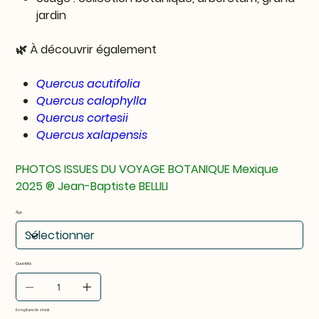
jardin
🌿 À découvrir également
Quercus acutifolia
Quercus calophylla
Quercus cortesii
Quercus xalapensis
PHOTOS ISSUES DU VOYAGE BOTANIQUE Mexique
2025
®
Jean-Baptiste BELLILI
Âge
Quantité
En rupture de stock