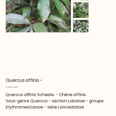
Quercus affinis -
Prix
À partir de
20,00 €
Quercus affinis
Scheidw. - Chêne affinis
Sous-genre
Quercus
- section
Lobatae -
groupe
Erythromexicanae -
série
Lanceolatae