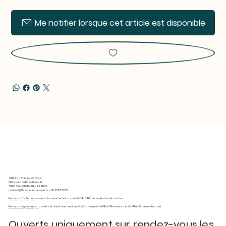
Me notifier lorsque cet article est disponible
SARL Les Chênes de Caux
899, route du Bosc Renault
76190 VALLIQUERVILLE - FRANCE
contact@leschenesdecaux.fr
- 06.73.07.72.26
Horaires d'automne :
ouverts les vendredi et samedi de 14h à 18h en septembre et octobre.
Horaires de printemps :
ouverts les lundi, mercredi, vendredi et samedi de 14h à 18h en mars et de 14h à 19h en avril et mai.
Ouverts uniquement sur rendez-vous les