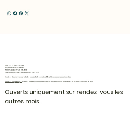
SARL Les Chênes de Caux
899, route du Bosc Renault
76190 VALLIQUERVILLE - FRANCE
contact@leschenesdecaux.fr
- 06.73.07.72.26
Horaires d'automne :
ouverts les vendredi et samedi de 14h à 18h en septembre et octobre.
Horaires de printemps :
ouverts les lundi, mercredi, vendredi et samedi de 14h à 18h en mars et de 14h à 19h en avril et mai.
Ouverts uniquement sur rendez-vous les
autres mois.