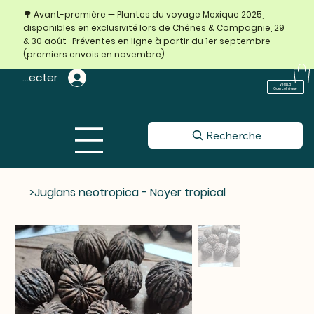
🌳 Avant-première — Plantes du voyage Mexique 2025,
disponibles en exclusivité lors de
Chênes & Compagnie
, 29
& 30 août · Préventes en ligne à partir du 1er septembre
(premiers envois en novembre)
 connecter
Vers La
Quercothèque
Recherche
>
Juglans neotropica - Noyer tropical