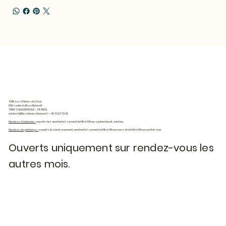
SARL Les Chênes de Caux
899, route du Bosc Renault
76190 VALLIQUERVILLE - FRANCE
contact@leschenesdecaux.fr
- 06.73.07.72.26
Horaires d'automne :
ouverts les vendredi et samedi de 14h à 18h en septembre et octobre.
Horaires de printemps :
ouverts les lundi, mercredi, vendredi et samedi de 14h à 18h en mars et de 14h à 19h en avril et mai.
Ouverts uniquement sur rendez-vous les
autres mois.