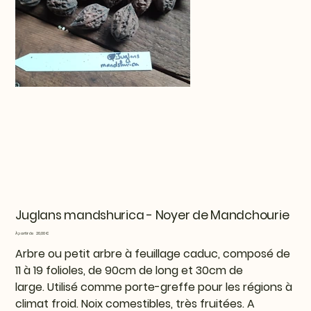
Juglans mandshurica - Noyer de Mandchourie
Prix
À partir de
20,00 €
Arbre ou petit arbre à feuillage caduc, composé de
11 à 19 folioles, de 90cm de long et 30cm de
large. Utilisé comme porte-greffe pour les régions à
climat froid. Noix comestibles, très fruitées. A