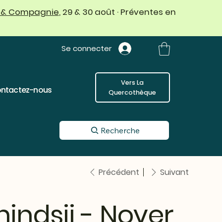
 & Compagnie
, 29 & 30 août · Préventes en
Se connecter
Vers La
ntactez-nous
Quercothèque
Recherche
Précédent
Suivant
hindsii - Noyer