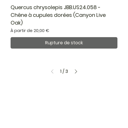
Quercus chrysolepis JBB.US24.058 -
Chêne à cupules dorées (Canyon Live
Oak)
Prix promotionnel
À partir de
20,00 €
Rupture de stock
1
/
3