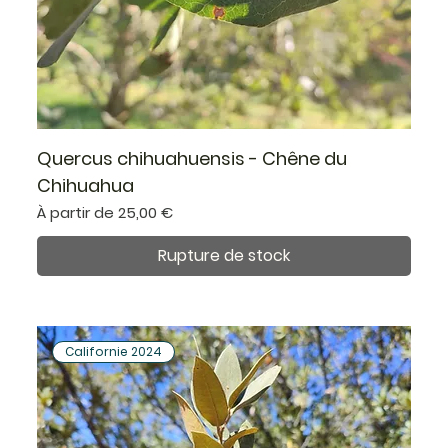
Quercus chihuahuensis - Chêne du
Chihuahua
Prix promotionnel
À partir de
25,00 €
Rupture de stock
Californie 2024