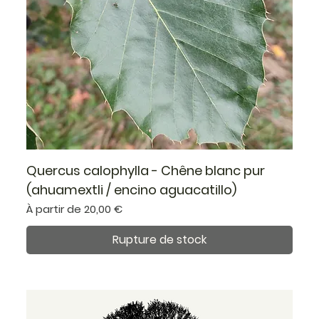
Quercus calophylla - Chêne blanc pur
(ahuamextli / encino aguacatillo)
Prix promotionnel
À partir de
20,00 €
Rupture de stock