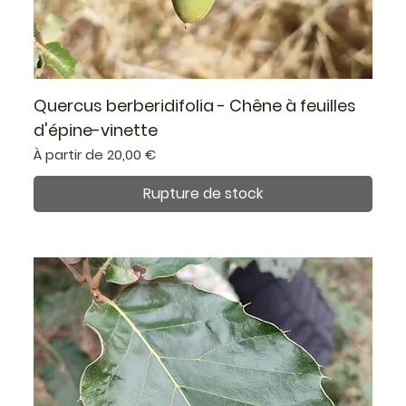
Quercus berberidifolia - Chêne à feuilles
d'épine-vinette
Prix promotionnel
À partir de
20,00 €
Rupture de stock