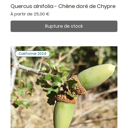
Quercus alnifolia - Chêne doré de Chypre
Prix promotionnel
À partir de
25,00 €
Rupture de stock
Californie 2024