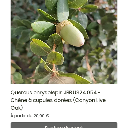
Quercus chrysolepis JBB.US24.054 -
Chêne à cupules dorées (Canyon Live
Oak)
Prix promotionnel
À partir de
20,00 €
Rupture de stock