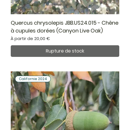
Quercus chrysolepis JBB.US24.015 - Chêne
à cupules dorées (Canyon Live Oak)
Prix promotionnel
À partir de
20,00 €
Rupture de stock
Californie 2024