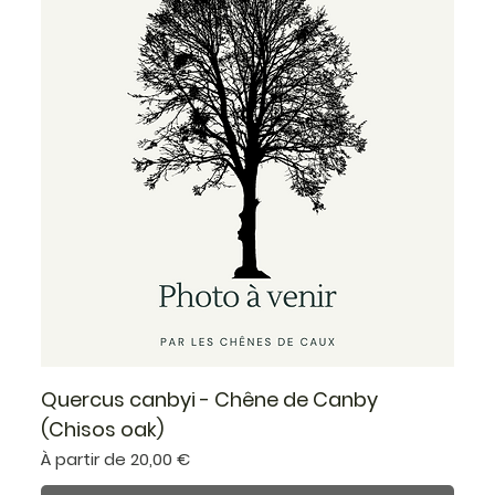
Quercus canbyi - Chêne de Canby
(Chisos oak)
Prix promotionnel
À partir de
20,00 €