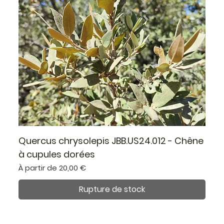
Quercus chrysolepis JBB.US24.012 - Chêne
à cupules dorées
Prix promotionnel
À partir de
20,00 €
Rupture de stock