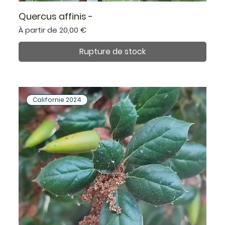
Quercus affinis -
Prix promotionnel
À partir de
20,00 €
Rupture de stock
Californie 2024