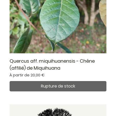
Quercus aff. miquihuanensis - Chêne
(affilié) de Miquihuana
Prix promotionnel
À partir de
20,00 €
Rupture de stock