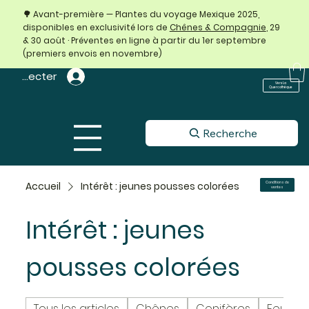
🌳 Avant-première — Plantes du voyage Mexique 2025,
disponibles en exclusivité lors de
Chênes & Compagnie
, 29
& 30 août · Préventes en ligne à partir du 1er septembre
(premiers envois en novembre)
 connecter
Vers La
Quercothèque
Recherche
Accueil
Intérêt : jeunes pousses colorées
Conditions de
ventes
Intérêt : jeunes
pousses colorées
Tous les articles
Chênes
Conifères
Feuillus