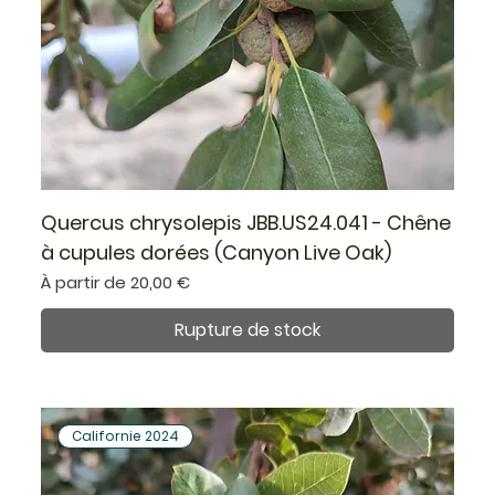
Quercus chrysolepis JBB.US24.041 - Chêne
à cupules dorées (Canyon Live Oak)
Prix promotionnel
À partir de
20,00 €
Rupture de stock
Californie 2024