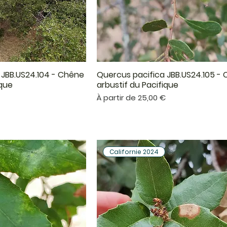
 JBB.US24.104 - Chêne
Quercus pacifica JBB.US24.105 -
çu rapide
Aperçu rapide
ique
arbustif du Pacifique
Prix promotionnel
€
À partir de
25,00 €
Californie 2024