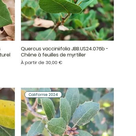
s
Quercus vacciniifolia JBB.US24.076b -
Aperçu rapide
turel
Chêne à feuilles de myrtiller
Prix promotionnel
À partir de
30,00 €
Californie 2024