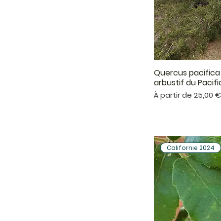
Quercus pacifica
Aper
arbustif du Pacif
Prix promotionnel
À partir de
25,00 
Californie 2024