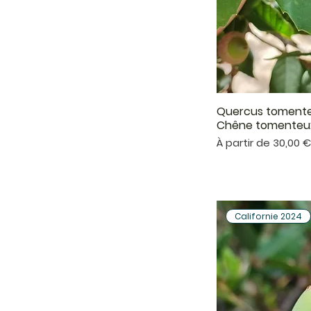
Quercus tomentel
Aper
Chêne tomenteux 
Prix promotionnel
À partir de
30,00 
Californie 2024