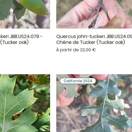
keri JBB.US24.079 -
Quercus john-tuckeri JBB.US24.09
çu rapide
Aperçu rapide
(Tucker oak)
Chêne de Tucker (Tucker oak)
Prix promotionnel
À partir de
22,00 €
Californie 2024