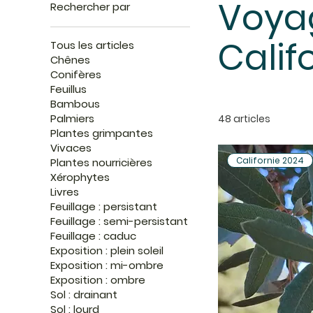
Voyag
Rechercher par
Calif
Tous les articles
Chênes
Conifères
Feuillus
Bambous
Palmiers
48 articles
Plantes grimpantes
Vivaces
Californie 2024
Plantes nourricières
Xérophytes
Livres
Feuillage : persistant
Feuillage : semi-persistant
Feuillage : caduc
Exposition : plein soleil
Exposition : mi-ombre
Exposition : ombre
Sol : drainant
Sol : lourd