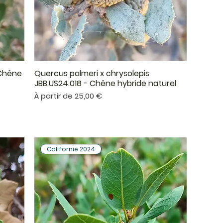
 Chêne
Quercus palmeri x chrysolepis
Aperçu rapide
JBB.US24.018 - Chêne hybride naturel
Prix promotionnel
À partir de
25,00 €
Californie 2024