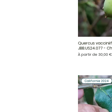
Quercus vacciniif
Aper
JBB.US24.077 - C
Prix promotionnel
À partir de
30,00 
Californie 2024