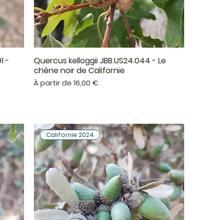
1 -
Quercus kelloggii JBB.US24.044 - Le
Aperçu rapide
chêne noir de Californie
Prix promotionnel
À partir de
16,00 €
Californie 2024