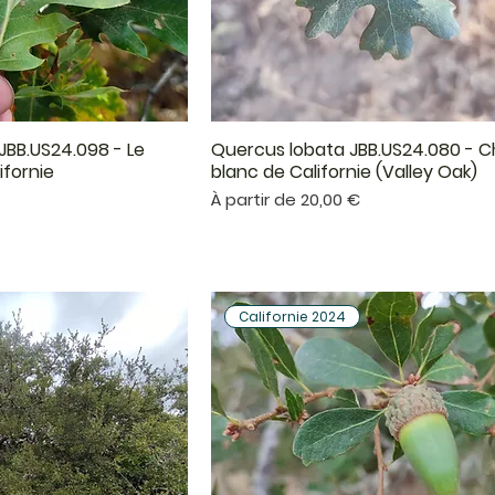
 JBB.US24.098 - Le
Quercus lobata JBB.US24.080 - 
çu rapide
Aperçu rapide
ifornie
blanc de Californie (Valley Oak)
Prix promotionnel
À partir de
20,00 €
Californie 2024