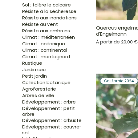
Sol : tolère le calcaire
Résiste à la sècheresse
Résiste aux inondations
Résiste au vent
Quercus engelma
Aper
Résiste aux embruns
d'Engelmann
Climat : méditerranéen
Prix promotionnel
À partir de
20,00 €
Climat : océanique
Climat : continental
Climat : montagnard
Rustique
Jardin sec
Petit jardin
Californie 2024
Collection botanique
Agroforesterie
Arbres de ville
Développement : arbre
Développement : petit
arbre
Développement : arbuste
Développement : couvre-
sol