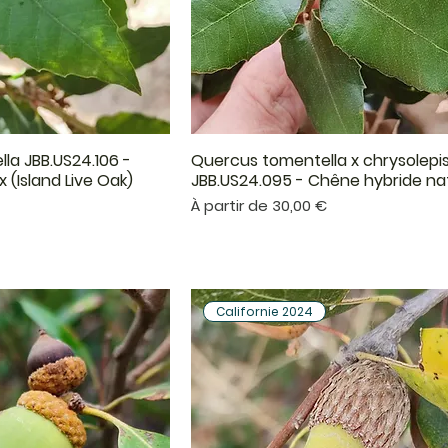
la JBB.US24.106 -
Quercus tomentella x chrysolepi
çu rapide
Aperçu rapide
(Island Live Oak)
JBB.US24.095 - Chêne hybride na
Prix promotionnel
€
À partir de
30,00 €
Californie 2024