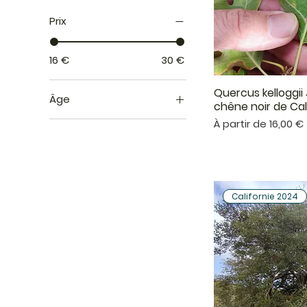
Prix
16 €
30 €
Quercus kelloggii
Aper
Âge
chêne noir de Cal
Prix promotionnel
À partir de
16,00 €
1 an/GDT AC
2 ans/2'5L AC
Californie 2024