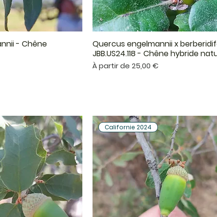
nnii - Chêne
Quercus engelmannii x berberidif
çu rapide
Aperçu rapide
JBB.US24.118 - Chêne hybride natu
Prix promotionnel
À partir de
25,00 €
Californie 2024