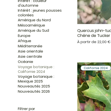
Intérêt : couleur
d'automne
Intérêt : jeunes pousses
colorées
Amérique du Nord
Mésoamérique
Quercus john-tuc
Amérique du Sud
Aper
Chêne de Tucker 
Europe
Afrique
Prix promotionnel
À partir de
22,00 €
Méditerranée
Asie orientale
Asie centrale
Océanie
Voyage botanique :
Californie 2024
Californie 2024
Voyage botanique :
Mexique 2025
Nouveautés 2025
Nouveautés 2026
Filtrer par