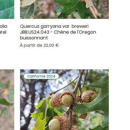
olia
Quercus garryana var. breweri
Aperçu rapide
rel
JBB.US24.043 - Chêne de l'Oregon
buissonnant
Prix promotionnel
À partir de
22,00 €
Californie 2024