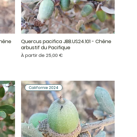
Chêne
Quercus pacifica JBB.US24.101 - Chêne
Aperçu rapide
arbustif du Pacifique
Prix promotionnel
À partir de
25,00 €
Californie 2024