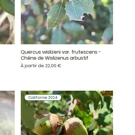
Quercus wislizeni var. frutescens -
Aperçu rapide
Chêne de Wislizenus arbustif
Prix promotionnel
À partir de
22,00 €
Californie 2024