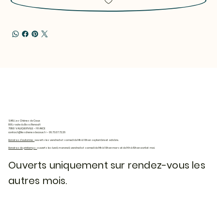
SARL Les Chênes de Caux
899, route du Bosc Renault
76190 VALLIQUERVILLE - FRANCE
contact@leschenesdecaux.fr
- 06.73.07.72.26
Horaires d'automne :
ouverts les vendredi et samedi de 14h à 18h en septembre et octobre.
Horaires de printemps :
ouverts les lundi, mercredi, vendredi et samedi de 14h à 18h en mars et de 14h à 19h en avril et mai.
Ouverts uniquement sur rendez-vous les
autres mois.