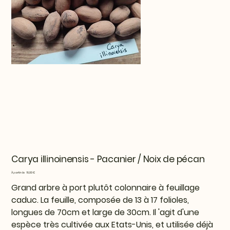
Carya illinoinensis - Pacanier / Noix de pécan
Prix
À partir de
16,00 €
Grand arbre à port plutôt colonnaire à feuillage
caduc. La feuille, composée de 13 à 17 folioles,
longues de 70cm et large de 30cm. Il 'agit d'une
espèce très cultivée aux Etats-Unis, et utilisée déjà