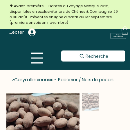
🌳 Avant-première — Plantes du voyage Mexique 2025,
disponibles en exclusivité lors de
Chênes & Compagnie
, 29
& 30 août · Préventes en ligne à partir du 1er septembre
(premiers envois en novembre)
 connecter
Vers La
Quercothèque
Recherche
>
Carya illinoinensis - Pacanier / Noix de pécan