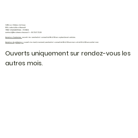
SARL Les Chênes de Caux
899, route du Bosc Renault
76190 VALLIQUERVILLE - FRANCE
contact@leschenesdecaux.fr
- 06.73.07.72.26
Horaires d'automne :
ouverts les vendredi et samedi de 14h à 18h en septembre et octobre.
Horaires de printemps :
ouverts les lundi, mercredi, vendredi et samedi de 14h à 18h en mars et de 14h à 19h en avril et mai.
Ouverts uniquement sur rendez-vous les
autres mois.