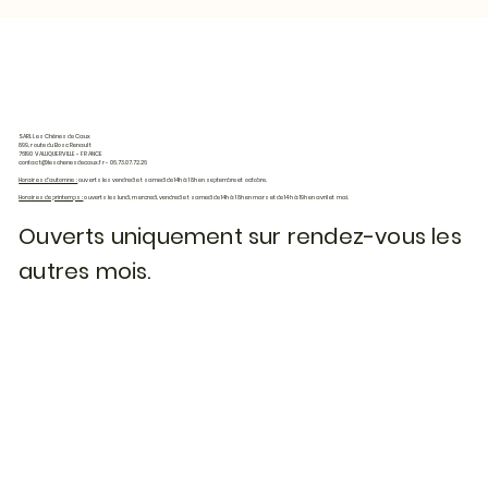
SARL Les Chênes de Caux
899, route du Bosc Renault
76190 VALLIQUERVILLE - FRANCE
contact@leschenesdecaux.fr
- 06.73.07.72.26
Horaires d'automne :
ouverts les vendredi et samedi de 14h à 18h en septembre et octobre.
Horaires de printemps :
ouverts les lundi, mercredi, vendredi et samedi de 14h à 18h en mars et de 14h à 19h en avril et mai.
Ouverts uniquement sur rendez-vous les
autres mois.